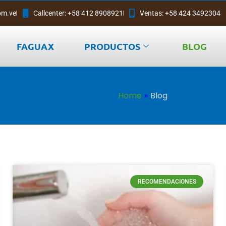
om.ve
Callcenter: +58 412 8908921
Ventas: +58 424 3492304
FAGUAX
PRODUCTOS
BLOG
Home
»
Blog
RECOMENDACIONES