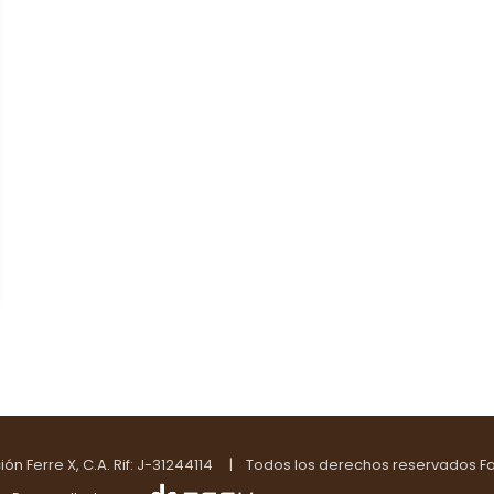
n Ferre X, C.A. Rif: J-31244114 | Todos los derechos reservados F