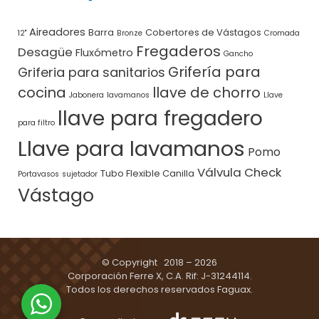
Aireadores
Barra
Cobertores de Vástagos
12"
Bronze
Cromada
Fregaderos
Desagüe
Fluxómetro
Gancho
Grifería para
Griferia para sanitarios
cocina
llave de chorro
Jabonera
lavamanos
Llave
llave para fregadero
para filtro
Llave para lavamanos
Pomo
Válvula Check
Tubo Flexible Canilla
Portavasos
sujetador
Vástago
© Copyright 2018 – 2026
Corporación Ferre X, C.A. Rif: J-31244114.
Todos los derechos reservados Faguax.