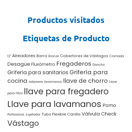
Productos visitados
Etiquetas de Producto
Aireadores
Barra
Cobertores de Vástagos
12"
Bronze
Cromada
Fregaderos
Desagüe
Fluxómetro
Gancho
Grifería para
Griferia para sanitarios
cocina
llave de chorro
Jabonera
lavamanos
Llave
llave para fregadero
para filtro
Llave para lavamanos
Pomo
Válvula Check
Tubo Flexible Canilla
Portavasos
sujetador
Vástago