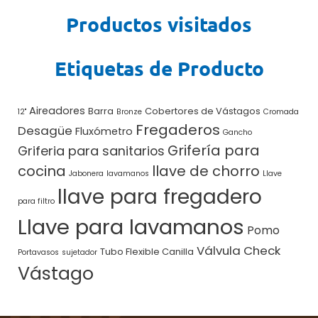
Productos visitados
Etiquetas de Producto
Aireadores
Barra
Cobertores de Vástagos
12"
Bronze
Cromada
Fregaderos
Desagüe
Fluxómetro
Gancho
Grifería para
Griferia para sanitarios
cocina
llave de chorro
Jabonera
lavamanos
Llave
llave para fregadero
para filtro
Llave para lavamanos
Pomo
Válvula Check
Tubo Flexible Canilla
Portavasos
sujetador
Vástago