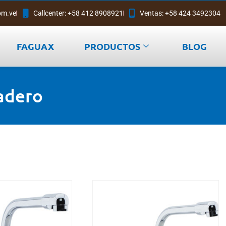
om.ve
Callcenter: +58 412 8908921
Ventas: +58 424 3492304
FAGUAX
PRODUCTOS
BLOG
gadero