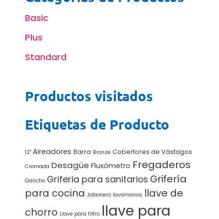
Basic
Plus
Standard
Productos visitados
Etiquetas de Producto
Aireadores
Barra
Cobertores de Vástagos
12"
Bronze
Fregaderos
Desagüe
Fluxómetro
Cromada
Grifería
Griferia para sanitarios
Gancho
para cocina
llave de
Jabonera
lavamanos
llave para
chorro
Llave para filtro