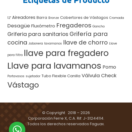
Aireadores
Barra
Cobertores de Vástagos
12"
Bronze
Cromada
Fregaderos
Desagüe
Fluxómetro
Gancho
Grifería para
Griferia para sanitarios
cocina
llave de chorro
Jabonera
lavamanos
Llave
llave para fregadero
para filtro
Llave para lavamanos
Pomo
Válvula Check
Tubo Flexible Canilla
Portavasos
sujetador
Vástago
© Copyright 2018 – 2026
Corporación Ferre X, C.A. Rif: J-31244114.
Todos los derechos reservados Faguax.