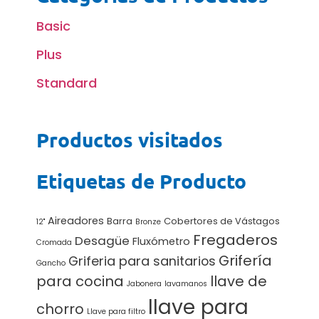
Basic
Plus
Standard
Productos visitados
Etiquetas de Producto
Aireadores
Barra
Cobertores de Vástagos
12"
Bronze
Fregaderos
Desagüe
Fluxómetro
Cromada
Grifería
Griferia para sanitarios
Gancho
para cocina
llave de
Jabonera
lavamanos
llave para
chorro
Llave para filtro