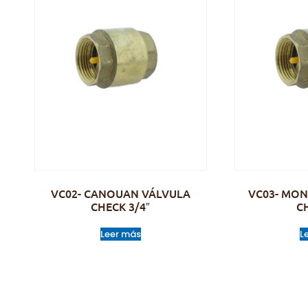
VC02- CANOUAN VÁLVULA
VC03- MON
CHECK 3/4″
C
Leer más
L