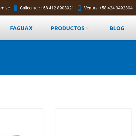
om.ve
Callcenter: +58 412 8908921
Ventas: +58 424 3492304
FAGUAX
PRODUCTOS
BLOG