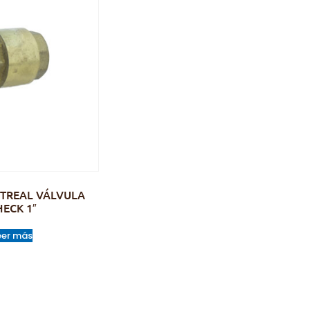
TREAL VÁLVULA
HECK 1″
eer más