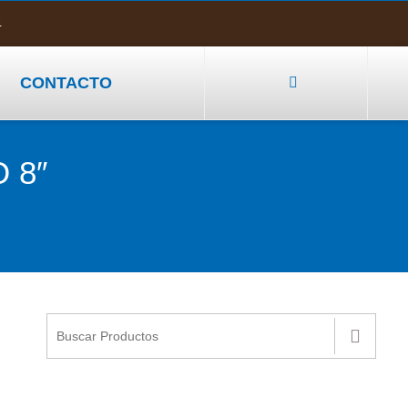
4
CONTACTO
 8″