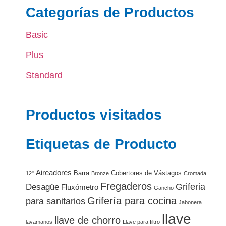
Categorías de Productos
Basic
Plus
Standard
Productos visitados
Etiquetas de Producto
Aireadores
Barra
Cobertores de Vástagos
12"
Bronze
Cromada
Fregaderos
Griferia
Desagüe
Fluxómetro
Gancho
Grifería para cocina
para sanitarios
Jabonera
llave
llave de chorro
lavamanos
Llave para filtro