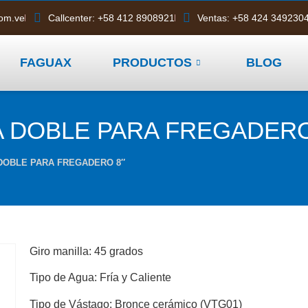
com.ve
Callcenter: +58 412 8908921
Ventas: +58 424 349230
FAGUAX
PRODUCTOS
BLOG
A DOBLE PARA FREGADERO
 DOBLE PARA FREGADERO 8″
Giro manilla: 45 grados
Tipo de Agua: Fría y Caliente
Tipo de Vástago: Bronce cerámico (VTG01)