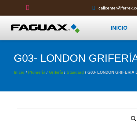
callcenter@ferrex.
INICIO
G03- LONDON GRIFERÍ
Inicio
/
Plomería
/
Grifería
/
Standard
/ G03- LONDON GRIFERÍA