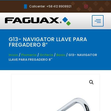
Callcenter: +58 412 8908921
G13- NAVIGATOR LLAVE PARA
FREGADERO 8″
Inicio
/
Plomería
/
Grifería
/
Basic
/ G13- NAVIGATOR
LLAVE PARA FREGADERO 8″