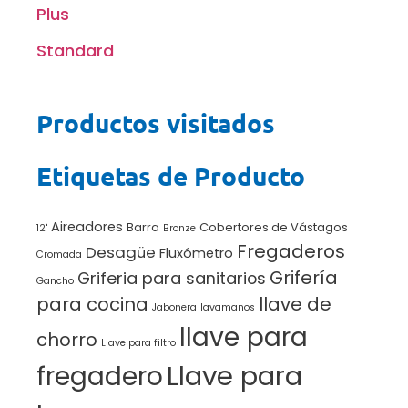
Plus
Standard
Productos visitados
Etiquetas de Producto
Aireadores
Barra
Cobertores de Vástagos
12"
Bronze
Fregaderos
Desagüe
Fluxómetro
Cromada
Grifería
Griferia para sanitarios
Gancho
para cocina
llave de
Jabonera
lavamanos
llave para
chorro
Llave para filtro
Llave para
fregadero