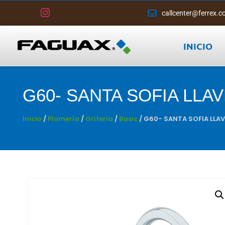
callcenter@ferrex.c
INICIO
G60- SANTA SOFIA LLA
Inicio
/
Plomería
/
Grifería
/
Basic
/ G60- SANTA SOFIA LLAV