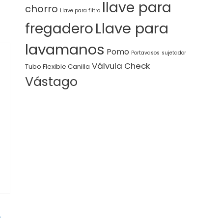
llave para
chorro
Llave para filtro
Llave para
fregadero
lavamanos
Pomo
Portavasos
sujetador
Válvula Check
Tubo Flexible Canilla
Vástago
A