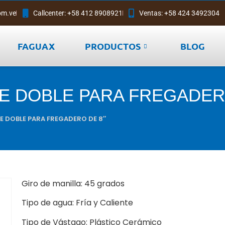
om.ve
Callcenter: +58 412 8908921
Ventas: +58 424 3492304
FAGUAX
PRODUCTOS
BLOG
VE DOBLE PARA FREGADER
E DOBLE PARA FREGADERO DE 8″
Giro de manilla: 45 grados
Tipo de agua: Fría y Caliente
Tipo de Vástago: Plástico Cerámico