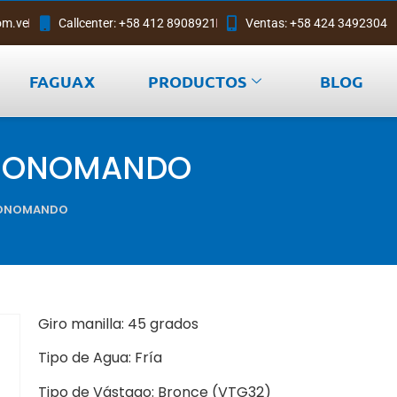
om.ve
Callcenter: +58 412 8908921
Ventas: +58 424 3492304
FAGUAX
PRODUCTOS
BLOG
 MONOMANDO
 MONOMANDO
Giro manilla: 45 grados
Tipo de Agua: Fría
Tipo de Vástago: Bronce (VTG32)