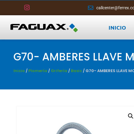
callcenter@ferrex.c
INICIO
G70- AMBERES LLAVE
Inicio
/
Plomería
/
Grifería
/
Basic
/ G70- AMBERES LLAVE