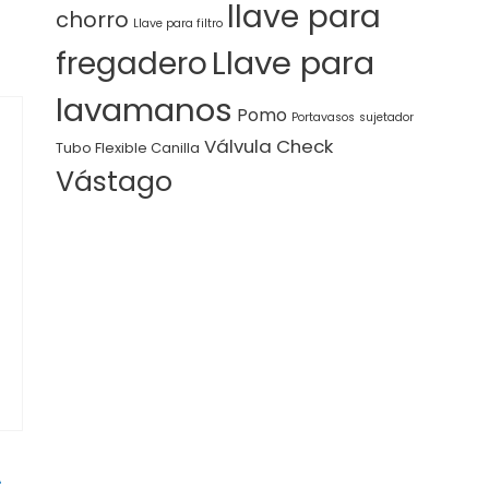
llave para
chorro
Llave para filtro
Llave para
fregadero
lavamanos
Pomo
Portavasos
sujetador
Válvula Check
Tubo Flexible Canilla
Vástago
A