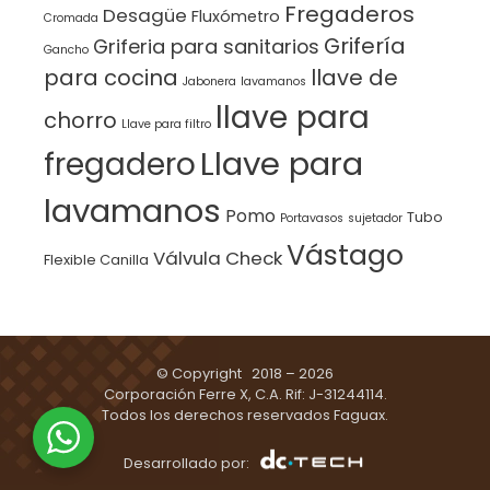
Fregaderos
Desagüe
Fluxómetro
Cromada
Grifería
Griferia para sanitarios
Gancho
para cocina
llave de
Jabonera
lavamanos
llave para
chorro
Llave para filtro
Llave para
fregadero
lavamanos
Pomo
Tubo
Portavasos
sujetador
Vástago
Válvula Check
Flexible Canilla
© Copyright 2018 – 2026
Corporación Ferre X, C.A. Rif: J-31244114.
Todos los derechos reservados Faguax.
Desarrollado por: