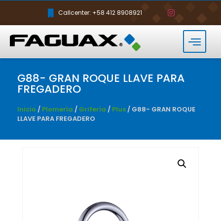
Callcenter: +58 412 8908921
G88- GRAN ROQUE LLAVE PARA
FREGADERO
Inicio
/
Plomería
/
Grifería
/
Plus
/ G88- GRAN ROQUE
LLAVE PARA FREGADERO