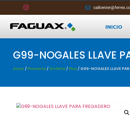
callcenter@ferrex.c
INICIO
G99-NOGALES LLAVE P
Inicio
/
Plomería
/
Grifería
/
Plus
/ G99-NOGALES LLAVE PA