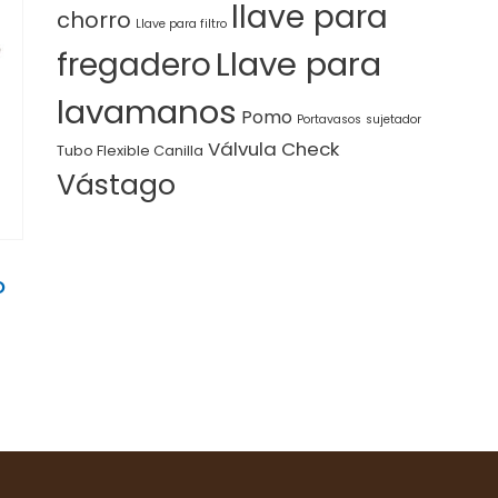
llave para
chorro
Llave para filtro
Llave para
fregadero
lavamanos
Pomo
Portavasos
sujetador
Válvula Check
Tubo Flexible Canilla
Vástago
O