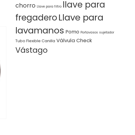
llave para
chorro
Llave para filtro
Llave para
fregadero
lavamanos
Pomo
Portavasos
sujetador
Válvula Check
Tubo Flexible Canilla
Vástago