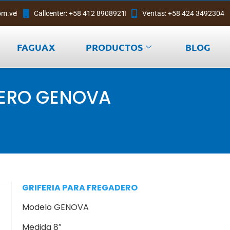
om.ve
Callcenter: +58 412 8908921
Ventas: +58 424 3492304
FAGUAX
PRODUCTOS
BLOG
DERO GENOVA
GRIFERIA PARA FREGADERO
Modelo GENOVA
Medida 8″