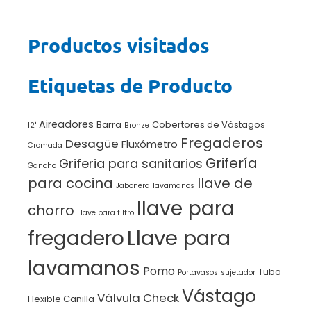
Productos visitados
Etiquetas de Producto
Aireadores
Barra
Cobertores de Vástagos
12"
Bronze
Fregaderos
Desagüe
Fluxómetro
Cromada
Grifería
Griferia para sanitarios
Gancho
para cocina
llave de
Jabonera
lavamanos
llave para
chorro
Llave para filtro
Llave para
fregadero
lavamanos
Pomo
Tubo
Portavasos
sujetador
Vástago
Válvula Check
Flexible Canilla