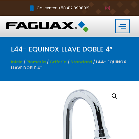
Callcenter: +58 412 8908921
L44- EQUINOX LLAVE DOBLE 4″
Inicio
/
Plomería
/
Grifería
/
Standard
/ L44- EQUINOX
LLAVE DOBLE 4″