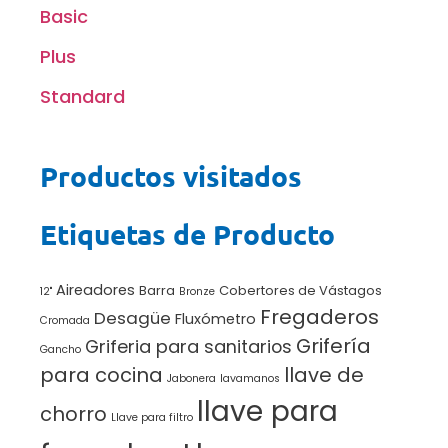
Basic
Plus
Standard
Productos visitados
Etiquetas de Producto
Aireadores
Barra
Cobertores de Vástagos
12"
Bronze
Fregaderos
Desagüe
Fluxómetro
Cromada
Grifería
Griferia para sanitarios
Gancho
para cocina
llave de
Jabonera
lavamanos
llave para
chorro
Llave para filtro