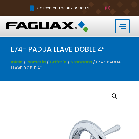
Callcenter: +58 412 8908921
L74- PADUA LLAVE DOBLE 4″
Inicio
/
Plomería
/
Grifería
/
Standard
/ L74- PADUA
LLAVE DOBLE 4″