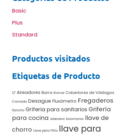
Basic
Plus
Standard
Productos visitados
Etiquetas de Producto
Aireadores
Barra
Cobertores de Vástagos
12"
Bronze
Fregaderos
Desagüe
Fluxómetro
Cromada
Grifería
Griferia para sanitarios
Gancho
para cocina
llave de
Jabonera
lavamanos
llave para
chorro
Llave para filtro