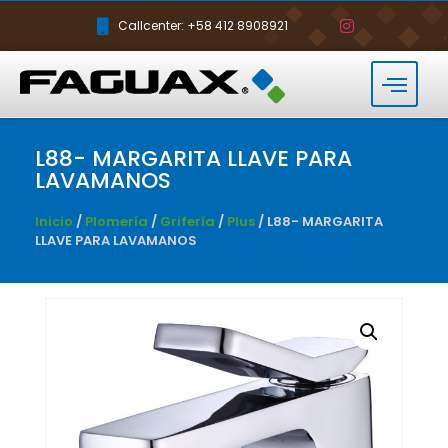
Callcenter: +58 412 8908921
L88- MARGARITA LLAVE PARA
LAVAMANOS
Inicio
/
Plomería
/
Grifería
/
Plus
/ L88- MARGARITA
LLAVE PARA LAVAMANOS