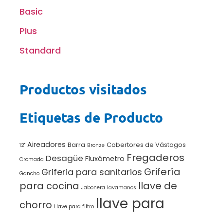
Basic
Plus
Standard
Productos visitados
Etiquetas de Producto
Aireadores
Barra
Cobertores de Vástagos
12"
Bronze
Fregaderos
Desagüe
Fluxómetro
Cromada
Grifería
Griferia para sanitarios
Gancho
para cocina
llave de
Jabonera
lavamanos
llave para
chorro
Llave para filtro