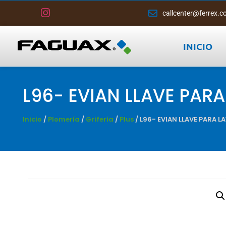
callcenter@ferrex.c
INICIO
L96- EVIAN LLAVE PA
Inicio
/
Plomería
/
Grifería
/
Plus
/ L96- EVIAN LLAVE PARA 