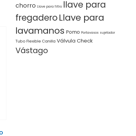
llave para
chorro
Llave para filtro
Llave para
fregadero
lavamanos
Pomo
Portavasos
sujetador
Válvula Check
Tubo Flexible Canilla
Vástago
CO