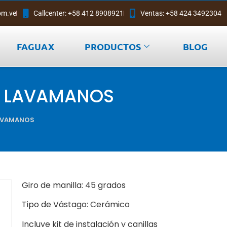
om.ve
Callcenter: +58 412 8908921
Ventas: +58 424 3492304
FAGUAX
PRODUCTOS
BLOG
RA LAVAMANOS
LAVAMANOS
Giro de manilla: 45 grados
Tipo de Vástago: Cerámico
Incluye kit de instalación y canillas