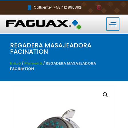
Callcenter: +58 412 8908921
REGADERA MASAJEADORA
FACINATION
Inicio
/
Plomería
/ REGADERA MASAJEADORA
FACINATION