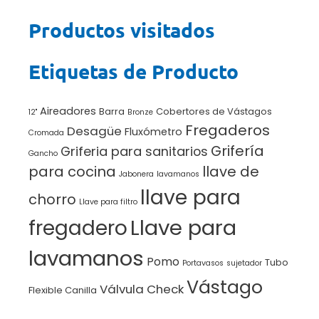
Productos visitados
Etiquetas de Producto
Aireadores
Barra
Cobertores de Vástagos
12"
Bronze
Fregaderos
Desagüe
Fluxómetro
Cromada
Grifería
Griferia para sanitarios
Gancho
para cocina
llave de
Jabonera
lavamanos
llave para
chorro
Llave para filtro
Llave para
fregadero
lavamanos
Pomo
Tubo
Portavasos
sujetador
Vástago
Válvula Check
Flexible Canilla