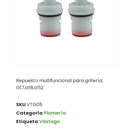
Repuesto multifuncional para grifería:
G17,G18,G52
SKU
VTG05
Categoría
Plomería
Etiqueta
Vástago