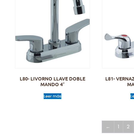
L80- LIVORNO LLAVE DOBLE
L81- VERNA
MANDO 4″
MA
Leer más
L
←
1
2