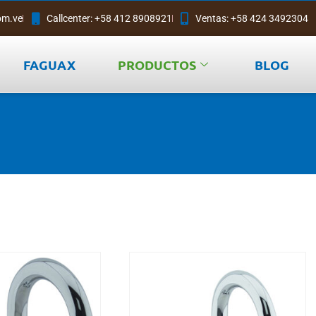
om.ve
Callcenter: +58 412 8908921
Ventas: +58 424 3492304
FAGUAX
PRODUCTOS
BLOG