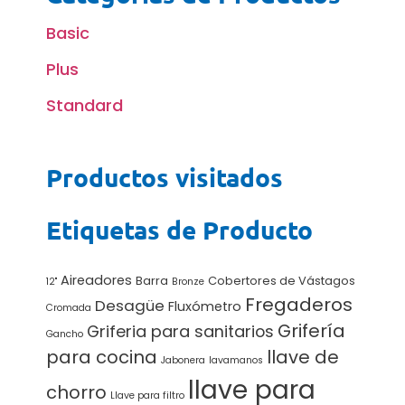
Basic
Plus
Standard
Productos visitados
Etiquetas de Producto
Aireadores
Barra
Cobertores de Vástagos
12"
Bronze
Fregaderos
Desagüe
Fluxómetro
Cromada
Grifería
Griferia para sanitarios
Gancho
para cocina
llave de
Jabonera
lavamanos
llave para
chorro
Llave para filtro