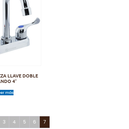
ZZA LLAVE DOBLE
NDO 4″
eer más
3
4
5
6
7