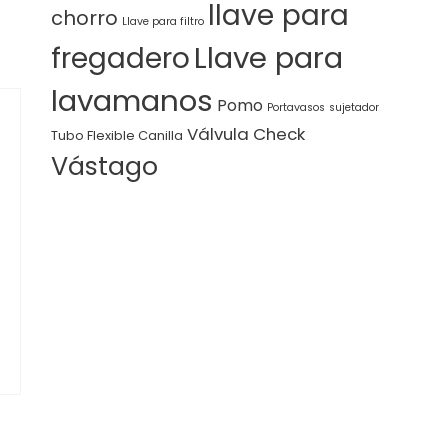
llave para
chorro
Llave para filtro
Llave para
fregadero
lavamanos
Pomo
Portavasos
sujetador
Válvula Check
Tubo Flexible Canilla
Vástago