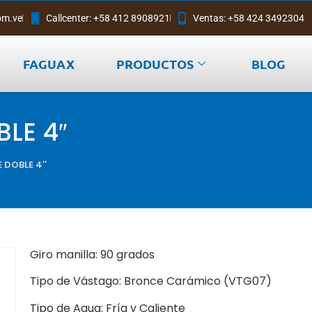
om.ve
Callcenter: +58 412 8908921
Ventas: +58 424 3492304
FAGUAX
PRODUCTOS
BLOG
BLE 4″
E DOBLE 4″
Giro manilla: 90 grados
Tipo de Vástago: Bronce Carámico (VTG07)
Tipo de Agua: Fría y Caliente