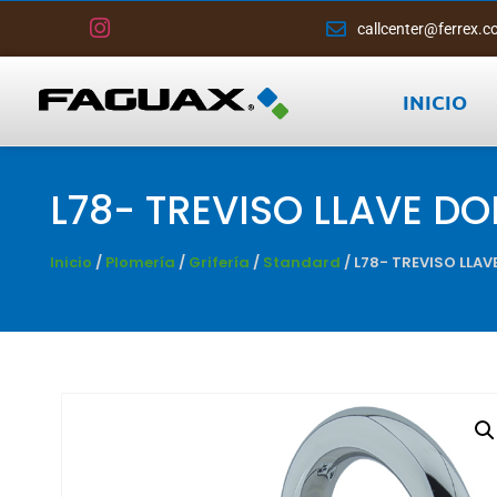
callcenter@ferrex.c
INICIO
L78- TREVISO LLAVE DO
Inicio
/
Plomería
/
Grifería
/
Standard
/ L78- TREVISO LLAV