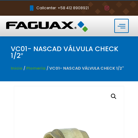
Callcenter: +58 412 8908921
VC01- NASCAD VÁLVULA CHECK
1/2″
Inicio
/
Plomería
/ VC01- NASCAD VÁLVULA CHECK 1/2″