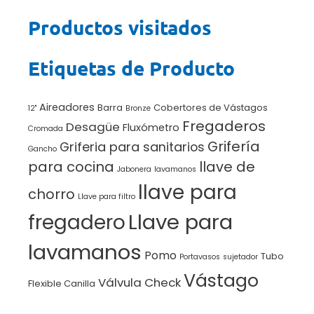
Productos visitados
Etiquetas de Producto
Aireadores
Barra
Cobertores de Vástagos
12"
Bronze
Fregaderos
Desagüe
Fluxómetro
Cromada
Grifería
Griferia para sanitarios
Gancho
para cocina
llave de
Jabonera
lavamanos
llave para
chorro
Llave para filtro
Llave para
fregadero
lavamanos
Pomo
Tubo
Portavasos
sujetador
Vástago
Válvula Check
Flexible Canilla