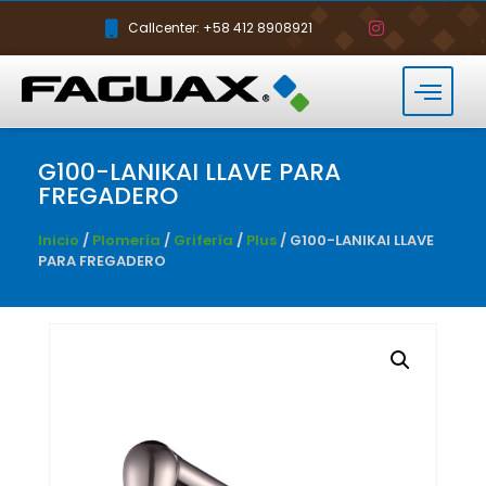
Callcenter: +58 412 8908921
G100-LANIKAI LLAVE PARA
FREGADERO
Inicio
/
Plomería
/
Grifería
/
Plus
/ G100-LANIKAI LLAVE
PARA FREGADERO