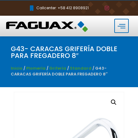
Callcenter: +58 412 8908921
G43- CARACAS GRIFERÍA DOBLE
PARA FREGADERO 8″
Inicio
/
Plomería
/
Grifería
/
Standard
/ G43-
CARACAS GRIFERÍA DOBLE PARA FREGADERO 8″