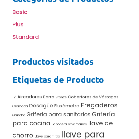
Basic
Plus
Standard
Productos visitados
Etiquetas de Producto
Aireadores
Barra
Cobertores de Vástagos
12"
Bronze
Fregaderos
Desagüe
Fluxómetro
Cromada
Grifería
Griferia para sanitarios
Gancho
para cocina
llave de
Jabonera
lavamanos
llave para
chorro
Llave para filtro