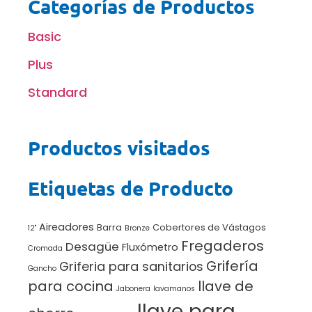
Categorías de Productos
Basic
Plus
Standard
Productos visitados
Etiquetas de Producto
Aireadores
Barra
Cobertores de Vástagos
12"
Bronze
Fregaderos
Desagüe
Fluxómetro
Cromada
Grifería
Griferia para sanitarios
Gancho
para cocina
llave de
Jabonera
lavamanos
llave para