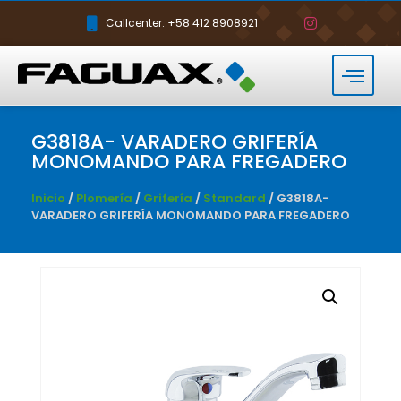
Callcenter: +58 412 8908921
G3818A- VARADERO GRIFERÍA
MONOMANDO PARA FREGADERO
Inicio
/
Plomería
/
Grifería
/
Standard
/ G3818A-
VARADERO GRIFERÍA MONOMANDO PARA FREGADERO