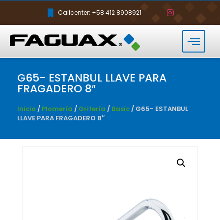
Callcenter: +58 412 8908921
G65- ESTANBUL LLAVE PARA
FRAGADERO 8″
Inicio
/
Plomería
/
Grifería
/
Basic
/ G65- ESTANBUL
LLAVE PARA FRAGADERO 8″