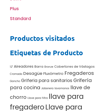
Plus
Standard
Productos visitados
Etiquetas de Producto
Aireadores
Barra
Cobertores de Vástagos
12"
Bronze
Fregaderos
Desagüe
Fluxómetro
Cromada
Grifería
Griferia para sanitarios
Gancho
para cocina
llave de
Jabonera
lavamanos
llave para
chorro
Llave para filtro
Llave para
fregadero