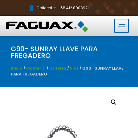
Callcenter: +58 412 8908921
G90- SUNRAY LLAVE PARA
FREGADERO
Inicio
/
Plomería
/
Grifería
/
Plus
/ G90- SUNRAY LLAVE
PARA FREGADERO