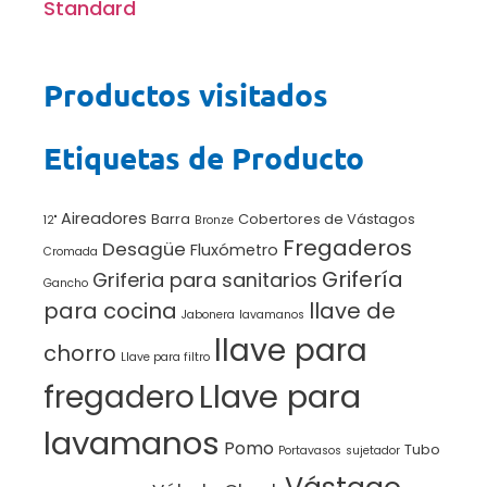
Standard
Productos visitados
Etiquetas de Producto
Aireadores
Barra
Cobertores de Vástagos
12"
Bronze
Fregaderos
Desagüe
Fluxómetro
Cromada
Grifería
Griferia para sanitarios
Gancho
para cocina
llave de
Jabonera
lavamanos
llave para
chorro
Llave para filtro
Llave para
fregadero
lavamanos
Pomo
Tubo
Portavasos
sujetador