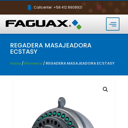
Callcenter: +58 412 8908921
REGADERA MASAJEADORA
ECSTASY
Inicio
/
Plomería
/ REGADERA MASAJEADORA ECSTASY