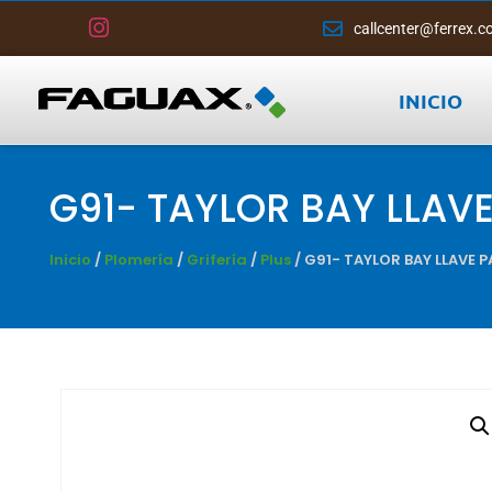
callcenter@ferrex.c
INICIO
G91- TAYLOR BAY LLAV
Inicio
/
Plomería
/
Grifería
/
Plus
/ G91- TAYLOR BAY LLAVE 