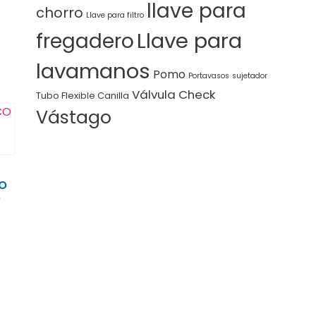
llave para
chorro
Llave para filtro
Llave para
fregadero
lavamanos
Pomo
Portavasos
sujetador
Válvula Check
Tubo Flexible Canilla
Vástago
CO
O