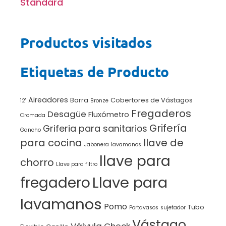
Standard
Productos visitados
Etiquetas de Producto
Aireadores
Barra
Cobertores de Vástagos
12"
Bronze
Fregaderos
Desagüe
Fluxómetro
Cromada
Grifería
Griferia para sanitarios
Gancho
para cocina
llave de
Jabonera
lavamanos
llave para
chorro
Llave para filtro
Llave para
fregadero
lavamanos
Pomo
Tubo
Portavasos
sujetador
Vástago