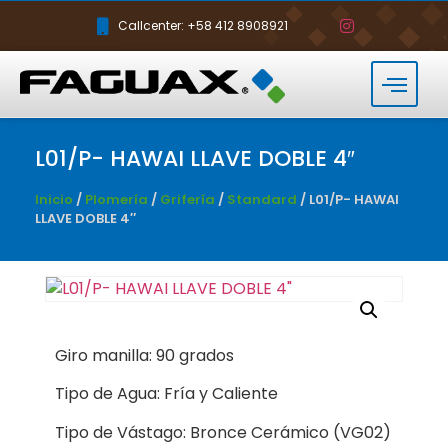
Callcenter: +58 412 8908921
L01/P- HAWAI LLAVE DOBLE 4″
Inicio
/
Plomería
/
Grifería
/
Standard
/ L01/P- HAWAI
LLAVE DOBLE 4″
Giro manilla: 90 grados
Tipo de Agua: Fría y Caliente
Tipo de Vástago: Bronce Cerámico (VG02)