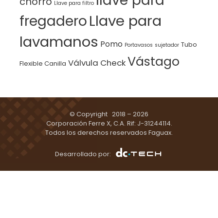
llave para
chorro
Llave para filtro
Llave para
fregadero
lavamanos
Pomo
Tubo
Portavasos
sujetador
Vástago
Válvula Check
Flexible Canilla
© Copyright 2018 – 2026
Corporación Ferre X, C.A. Rif: J-31244114.
Todos los derechos reservados Faguax.
Desarrollado por: