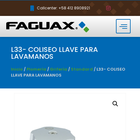
Callcenter: +58 412 8908921
L33- COLISEO LLAVE PARA
LAVAMANOS
Inicio
/
Plomería
/
Grifería
/
Standard
/ L33- COLISEO
LLAVE PARA LAVAMANOS