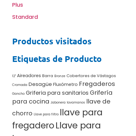
Plus
Standard
Productos visitados
Etiquetas de Producto
Aireadores
Barra
Cobertores de Vástagos
12"
Bronze
Fregaderos
Desagüe
Fluxómetro
Cromada
Grifería
Griferia para sanitarios
Gancho
para cocina
llave de
Jabonera
lavamanos
llave para
chorro
Llave para filtro
Llave para
fregadero