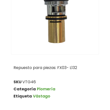
Repuesto para piezas: FX03- L132
SKU
VTG46
Categoría
Plomería
Etiqueta
Vástago