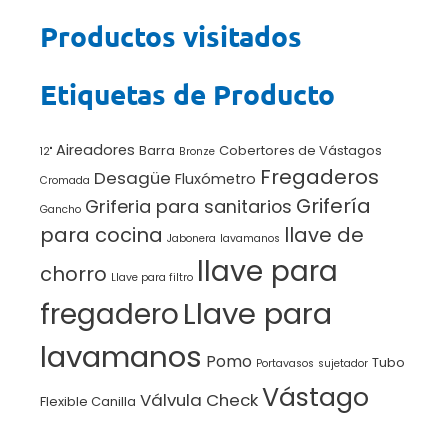
Productos visitados
Etiquetas de Producto
Aireadores
Barra
Cobertores de Vástagos
12"
Bronze
Fregaderos
Desagüe
Fluxómetro
Cromada
Grifería
Griferia para sanitarios
Gancho
para cocina
llave de
Jabonera
lavamanos
llave para
chorro
Llave para filtro
Llave para
fregadero
lavamanos
Pomo
Tubo
Portavasos
sujetador
Vástago
Válvula Check
Flexible Canilla