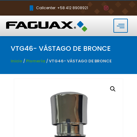
Callcenter: +58 412 8908921
VTG46- VÁSTAGO DE BRONCE
Inicio
/
Plomería
/ VTG46- VÁSTAGO DE BRONCE