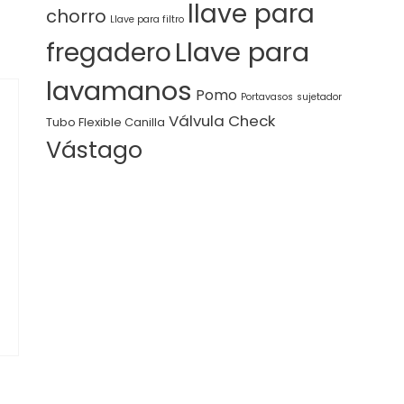
llave para
chorro
Llave para filtro
Llave para
fregadero
lavamanos
Pomo
Portavasos
sujetador
Válvula Check
Tubo Flexible Canilla
Vástago