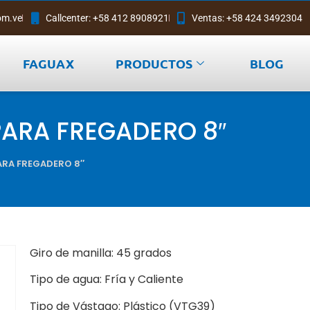
om.ve
Callcenter: +58 412 8908921
Ventas: +58 424 3492304
FAGUAX
PRODUCTOS
BLOG
PARA FREGADERO 8″
PARA FREGADERO 8″
Giro de manilla: 45 grados
Tipo de agua: Fría y Caliente
Tipo de Vástago: Plástico (VTG39)