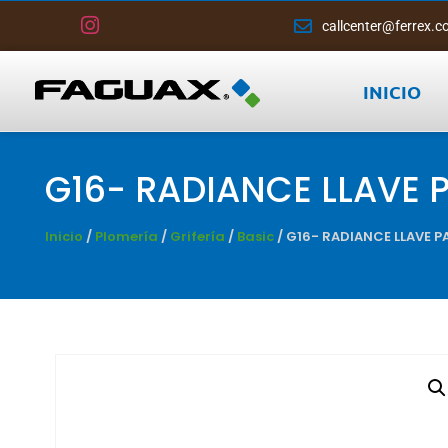
callcenter@ferrex.c
INICIO
G16- RADIANCE LLAVE 
Inicio
/
Plomería
/
Grifería
/
Basic
/ G16- RADIANCE LLAVE 