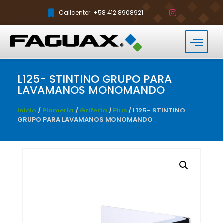
Callcenter: +58 412 8908921
L125- STINTINO GRUPO PARA
LAVAMANOS MONOMANDO
Inicio
/
Plomería
/
Grifería
/
Plus
/ L125- STINTINO
GRUPO PARA LAVAMANOS MONOMANDO