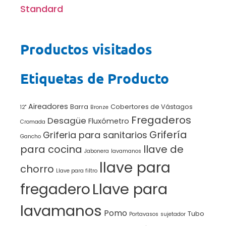
Standard
Productos visitados
Etiquetas de Producto
Aireadores
Barra
Cobertores de Vástagos
12"
Bronze
Fregaderos
Desagüe
Fluxómetro
Cromada
Grifería
Griferia para sanitarios
Gancho
para cocina
llave de
Jabonera
lavamanos
llave para
chorro
Llave para filtro
Llave para
fregadero
lavamanos
Pomo
Tubo
Portavasos
sujetador